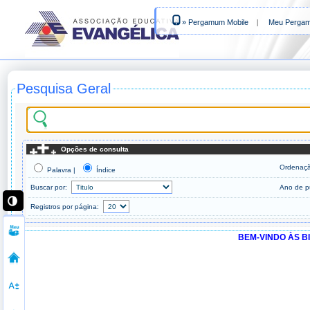
» Pergamum Mobile
|
Meu Perga
Pesquisa Geral
Opções de consulta
Ordenaç
Palavra |
Índice
Buscar por:
Ano de p
Registros por página:
BEM-VINDO ÀS B